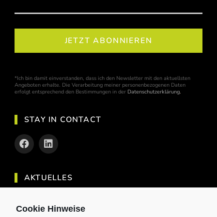
*Ich bin damit einverstanden, dass ich den Newsletter mit den aktuellsten
Angeboten erhalte. Die Verarbeitung meiner personenbezogenen Daten
erfolgt entsprechend den Bestimmungen in der
Datenschutzerklärung
.
STAY IN CONTACT
AKTUELLES
Entdecke die angesagtesten Trendsportarten
Cookie Hinweise
2024